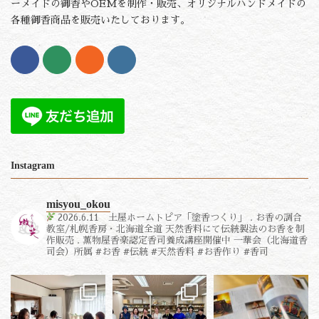
ーメイドの御香やOEMを制作・販売、オリジナルハンドメイドの
各種御香商品を販売いたしております。
Instagram
misyou_okou
2026.6.11 土屋ホームトピア「塗香つくり」
.
お香の調合
教室/札幌香房・北海道全道
天然香料にて伝統製法のお香を制
作販売
.
薫物屋香楽認定香司養成講座開催中
一華会（北海道香
司会）所属
#お香 #伝統 #天然香料 #お香作り #香司