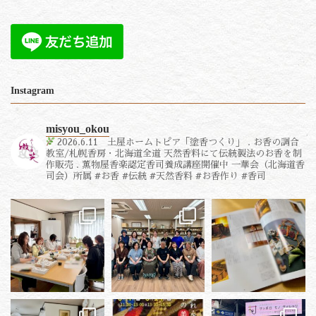
Instagram
misyou_okou
2026.6.11 土屋ホームトピア「塗香つくり」
.
お香の調合
教室/札幌香房・北海道全道
天然香料にて伝統製法のお香を制
作販売
.
薫物屋香楽認定香司養成講座開催中
一華会（北海道香
司会）所属
#お香 #伝統 #天然香料 #お香作り #香司