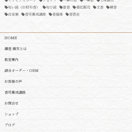
インセンスコーン
ショップ
一華の会
一華会
七味調合
匂い袋（お財布香）
匂ひ袋
塗香
委託販売
文香
練香
自家製
香司養成講座
香福珠
香習会
HOME
御香 微笑とは
教室案内
調合オーダー・OEM
お客様の声
香司養成講座
お問合せ
ショップ
ブログ