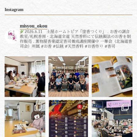
Instagram
misyou_okou
2026.6.11 土屋ホームトピア「塗香つくり」
.
お香の調合
教室/札幌香房・北海道全道
天然香料にて伝統製法のお香を制
作販売
.
薫物屋香楽認定香司養成講座開催中
一華会（北海道香
司会）所属
#お香 #伝統 #天然香料 #お香作り #香司