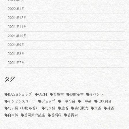
2022年2月
2022年1月
2021年12月
2021年11月
2021年10月
2021年9月
2021年8月
2021年7月
タグ
BASEショップ
OEM
お線香
お財布香
イベント
インセンスコーン
ショップ
一華の会
一華会
七味調合
匂い袋（お財布香）
匂ひ袋
塗香
委託販売
文香
練香
自家製
香司養成講座
香福珠
香習会