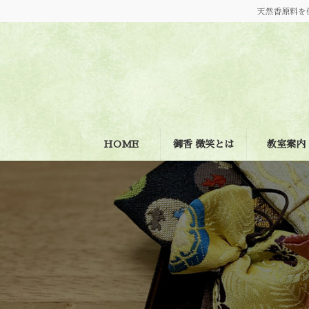
コ
ナ
天然香原料を
ン
ビ
テ
ゲ
ン
ー
ツ
シ
へ
ョ
ス
ン
キ
に
ッ
移
プ
動
HOME
御香 微笑とは
教室案内