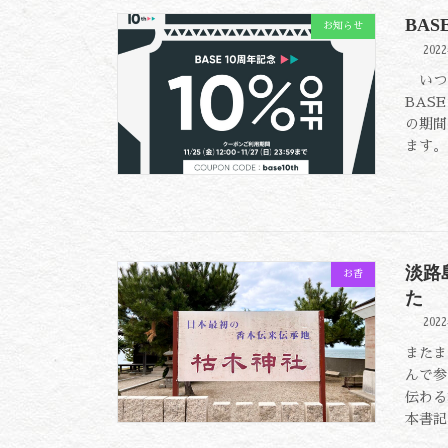
BA
お知らせ
202
いつ
BAS
の期間
ます。
淡路
お香
た
202
またま
んで参
伝わる
本書記