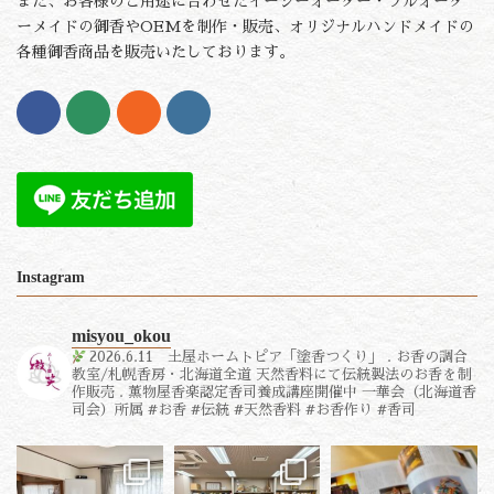
また、お客様のご用途に合わせたイージーオーダー・フルオーダ
ーメイドの御香やOEMを制作・販売、オリジナルハンドメイドの
各種御香商品を販売いたしております。
Instagram
misyou_okou
2026.6.11 土屋ホームトピア「塗香つくり」
.
お香の調合
教室/札幌香房・北海道全道
天然香料にて伝統製法のお香を制
作販売
.
薫物屋香楽認定香司養成講座開催中
一華会（北海道香
司会）所属
#お香 #伝統 #天然香料 #お香作り #香司