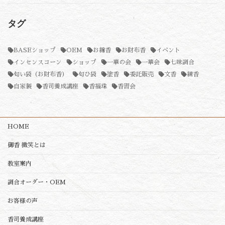
タグ
BASEショップ
OEM
お線香
お財布香
イベント
インセンスコーン
ショップ
一華の会
一華会
七味調合
匂い袋（お財布香）
匂ひ袋
塗香
委託販売
文香
練香
自家製
香司養成講座
香福珠
香習会
HOME
御香 微笑とは
教室案内
調合オーダー・OEM
お客様の声
香司養成講座