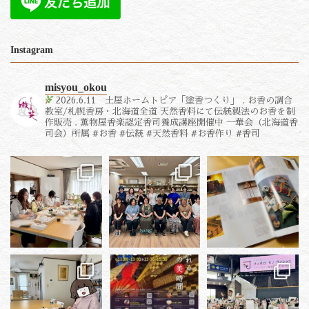
Instagram
misyou_okou
2026.6.11 土屋ホームトピア「塗香つくり」
.
お香の調合
教室/札幌香房・北海道全道
天然香料にて伝統製法のお香を制
作販売
.
薫物屋香楽認定香司養成講座開催中
一華会（北海道香
司会）所属
#お香 #伝統 #天然香料 #お香作り #香司