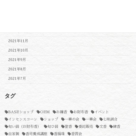
2022年3月
2022年2月
2022年1月
2021年12月
2021年11月
2021年10月
2021年9月
2021年8月
2021年7月
タグ
BASEショップ
OEM
お線香
お財布香
イベント
インセンスコーン
ショップ
一華の会
一華会
七味調合
匂い袋（お財布香）
匂ひ袋
塗香
委託販売
文香
練香
自家製
香司養成講座
香福珠
香習会