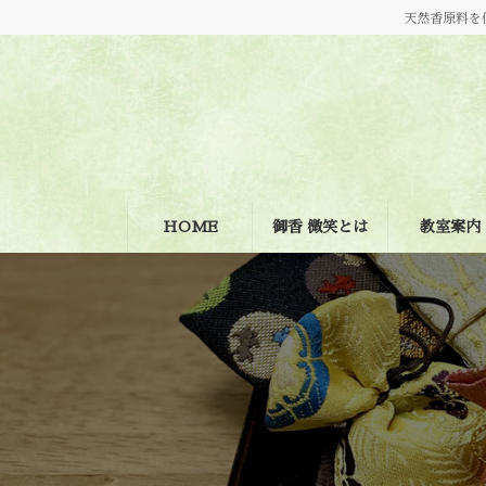
コ
ナ
天然香原料を
ン
ビ
テ
ゲ
ン
ー
ツ
シ
へ
ョ
ス
ン
キ
に
ッ
移
プ
動
HOME
御香 微笑とは
教室案内