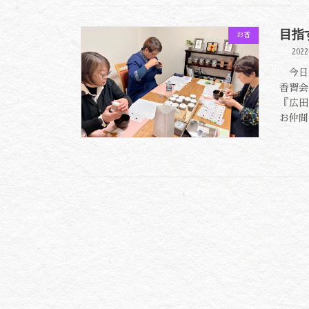
目指
お香
202
今日は
香習会
『広田
お仲間