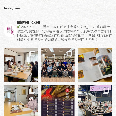
Instagram
misyou_okou
2026.6.11 土屋ホームトピア「塗香つくり」
.
お香の調合
教室/札幌香房・北海道全道
天然香料にて伝統製法のお香を制
作販売
.
薫物屋香楽認定香司養成講座開催中
一華会（北海道香
司会）所属
#お香 #伝統 #天然香料 #お香作り #香司