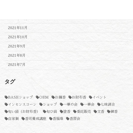
2022年2月
2022年1月
2021年12月
2021年11月
2021年10月
2021年9月
2021年8月
2021年7月
タグ
BASEショップ
OEM
お線香
お財布香
イベント
インセンスコーン
ショップ
一華の会
一華会
七味調合
匂い袋（お財布香）
匂ひ袋
塗香
委託販売
文香
練香
自家製
香司養成講座
香福珠
香習会