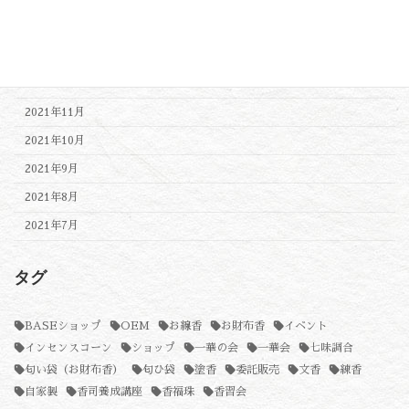
2022年2月
2022年1月
2021年12月
2021年11月
2021年10月
2021年9月
2021年8月
2021年7月
タグ
BASEショップ
OEM
お線香
お財布香
イベント
インセンスコーン
ショップ
一華の会
一華会
七味調合
匂い袋（お財布香）
匂ひ袋
塗香
委託販売
文香
練香
自家製
香司養成講座
香福珠
香習会