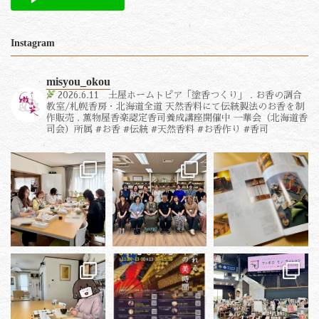
Instagram
misyou_okou
2026.6.11 土屋ホームトピア「塗香つくり」
.
お香の調合
教室/札幌香房・北海道全道
天然香料にて伝統製法のお香を制
作販売
.
薫物屋香楽認定香司養成講座開催中
一華会（北海道香
司会）所属
#お香 #伝統 #天然香料 #お香作り #香司