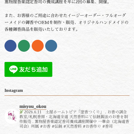
薫物屋香楽認定香司の養成講座を年に2回の募集、開催。
また、お客様のご用途に合わせたイージーオーダー・フルオーダ
ーメイドの御香やOEMを制作・販売、オリジナルハンドメイドの
各種御香商品を販売いたしております。
Instagram
misyou_okou
2026.6.11 土屋ホームトピア「塗香つくり」
.
お香の調合
教室/札幌香房・北海道全道
天然香料にて伝統製法のお香を制
作販売
.
薫物屋香楽認定香司養成講座開催中
一華会（北海道香
司会）所属
#お香 #伝統 #天然香料 #お香作り #香司