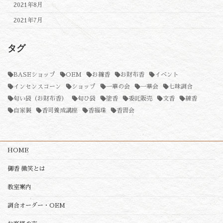
2021年8月
2021年7月
タグ
BASEショップ
OEM
お線香
お財布香
イベント
インセンスコーン
ショップ
一華の会
一華会
七味調合
匂い袋（お財布香）
匂ひ袋
塗香
委託販売
文香
練香
自家製
香司養成講座
香福珠
香習会
HOME
御香 微笑とは
教室案内
調合オーダー・OEM