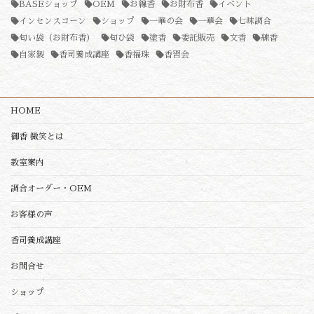
BASEショップ
OEM
お線香
お財布香
イベント
インセンスコーン
ショップ
一華の会
一華会
七味調合
匂い袋（お財布香）
匂ひ袋
塗香
委託販売
文香
練香
自家製
香司養成講座
香福珠
香習会
HOME
御香 微笑とは
教室案内
調合オーダー・OEM
お客様の声
香司養成講座
お問合せ
ショップ