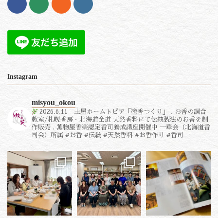
Instagram
misyou_okou
2026.6.11 土屋ホームトピア「塗香つくり」
.
お香の調合
教室/札幌香房・北海道全道
天然香料にて伝統製法のお香を制
作販売
.
薫物屋香楽認定香司養成講座開催中
一華会（北海道香
司会）所属
#お香 #伝統 #天然香料 #お香作り #香司