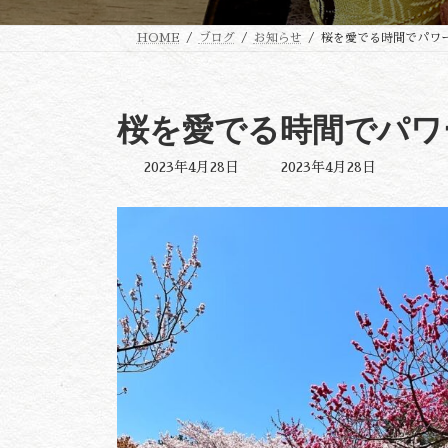
HOME
ブログ
お知らせ
桜を愛でる時間でパワ
桜を愛でる時間でパワ
最
2023年4月28日
2023年4月28日
終
更
新
日
時
: