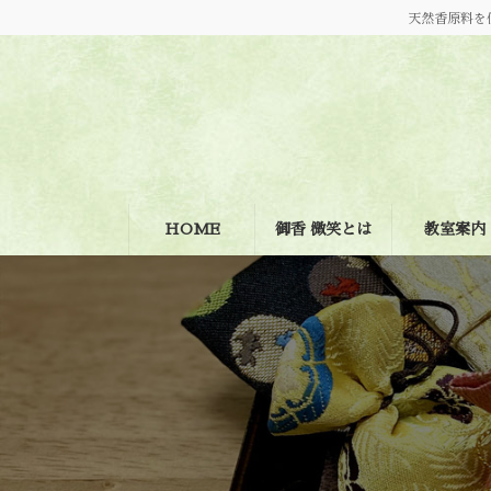
コ
ナ
天然香原料を
ン
ビ
テ
ゲ
ン
ー
ツ
シ
へ
ョ
ス
ン
キ
に
ッ
移
プ
動
HOME
御香 微笑とは
教室案内