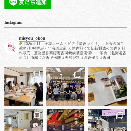
Instagram
misyou_okou
2026.6.11 土屋ホームトピア「塗香つくり」
.
お香の調合
教室/札幌香房・北海道全道
天然香料にて伝統製法のお香を制
作販売
.
薫物屋香楽認定香司養成講座開催中
一華会（北海道香
司会）所属
#お香 #伝統 #天然香料 #お香作り #香司