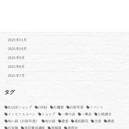
2022年3月
2022年2月
2022年1月
2021年12月
2021年11月
2021年10月
2021年9月
2021年8月
2021年7月
タグ
BASEショップ
OEM
お線香
お財布香
イベント
インセンスコーン
ショップ
一華の会
一華会
七味調合
匂い袋（お財布香）
匂ひ袋
塗香
委託販売
文香
練香
自家製
香司養成講座
香福珠
香習会