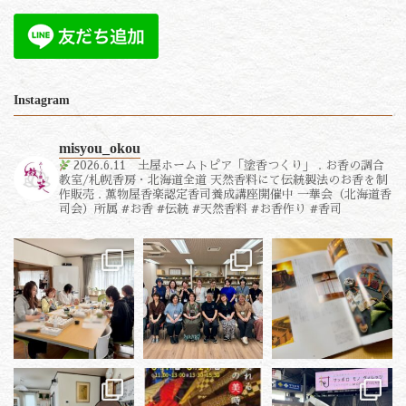
Instagram
misyou_okou
2026.6.11 土屋ホームトピア「塗香つくり」
.
お香の調合
教室/札幌香房・北海道全道
天然香料にて伝統製法のお香を制
作販売
.
薫物屋香楽認定香司養成講座開催中
一華会（北海道香
司会）所属
#お香 #伝統 #天然香料 #お香作り #香司