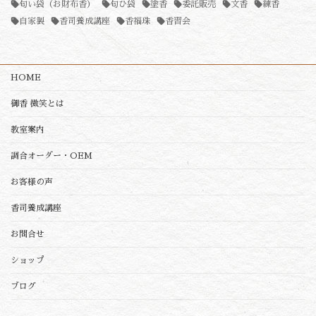
匂い袋（お財布香）
匂ひ袋
塗香
委託販売
文香
練香
自家製
香司養成講座
香福珠
香習会
HOME
御香 微笑とは
教室案内
調合オーダー・OEM
お客様の声
香司養成講座
お問合せ
ショップ
ブログ