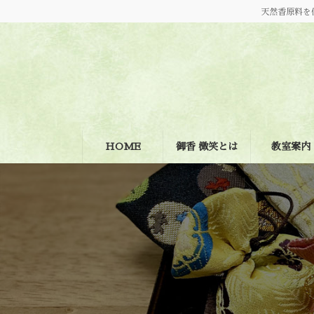
コ
ナ
天然香原料を
ン
ビ
テ
ゲ
ン
ー
ツ
シ
へ
ョ
ス
ン
キ
に
ッ
移
プ
動
HOME
御香 微笑とは
教室案内