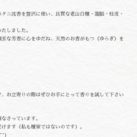
のタニ沈香を贅沢に使い、良質な老山白檀・龍脳・桂皮・
いたしました。
幽玄な芳香に心をゆだね、天然のお香がもつ〈ゆらぎ〉を
で、お立寄りの際はぜひお手にとって香りを試して下さい
催なさっています。
だけます（私も檀家ではないのです）。
^)