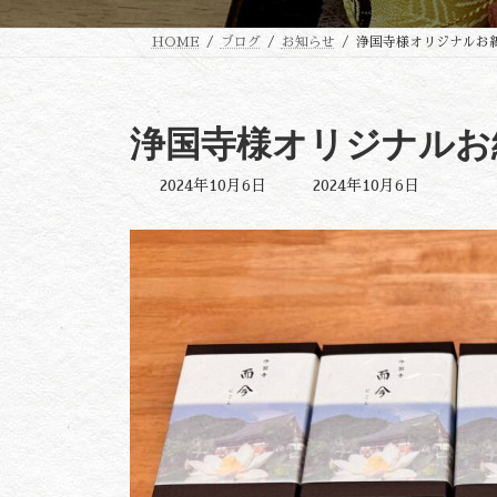
HOME
ブログ
お知らせ
浄国寺様オリジナルお
浄国寺様オリジナルお
最
2024年10月6日
2024年10月6日
終
更
新
日
時
: