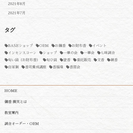
2021年8月
2021年7月
タグ
BASEショップ
OEM
お線香
お財布香
イベント
インセンスコーン
ショップ
一華の会
一華会
七味調合
匂い袋（お財布香）
匂ひ袋
塗香
委託販売
文香
練香
自家製
香司養成講座
香福珠
香習会
HOME
御香 微笑とは
教室案内
調合オーダー・OEM