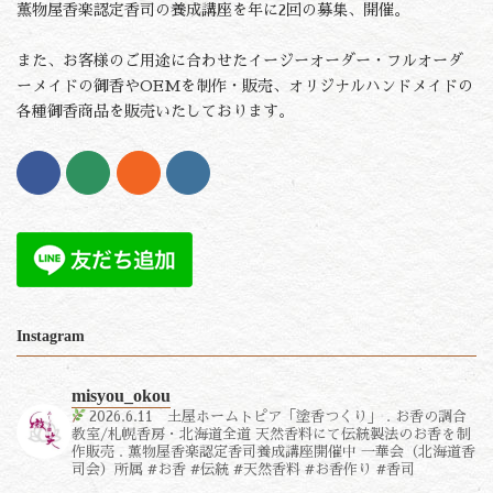
薫物屋香楽認定香司の養成講座を年に2回の募集、開催。
また、お客様のご用途に合わせたイージーオーダー・フルオーダ
ーメイドの御香やOEMを制作・販売、オリジナルハンドメイドの
各種御香商品を販売いたしております。
Instagram
misyou_okou
2026.6.11 土屋ホームトピア「塗香つくり」
.
お香の調合
教室/札幌香房・北海道全道
天然香料にて伝統製法のお香を制
作販売
.
薫物屋香楽認定香司養成講座開催中
一華会（北海道香
司会）所属
#お香 #伝統 #天然香料 #お香作り #香司