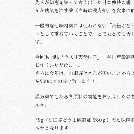
先人が知恵を絞って考え出した日本独特の香
んが病気を治す薬（当時は漢方薬）を食事に
一般的な七味材料には使われない「高級ぶど
トとして重ねていくことで、とてもとても香
す。
今回も七味プラス「天然柚子」「純国産最高
お作りいただけます。
さらに今年は、山椒好きさんが多いことから
￥500にてお分け致します！
漢方薬でもある各原料の効能をお伝えしたの
んか。
75g（石臼ぶどう山椒追加で80ｇ）の七味
本分となります。