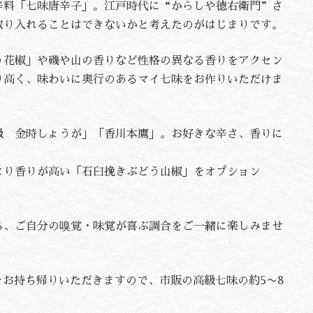
辛料「七味唐辛子」。江戸時代に“からしや徳右衛門”さ
取り入れることはできないかと考えたのがはじまりです。
う花椒」や磯や山の香りなど性格の異なる香りをアクセン
り高く、味わいに奥行のあるマイ七味をお作りいただけま
級 金時しょうが」「香川本鷹」。お好きな辛さ、香りに
より香りが高い「石臼挽きぶどう山椒」をオプション
ち、ご自分の嗅覚・味覚が喜ぶ調合をご一緒に楽しみませ
種をお持ち帰りいただきますので、市販の高級七味の約5〜8