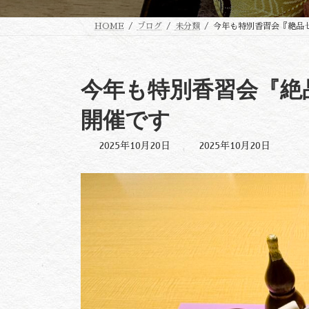
HOME
ブログ
未分類
今年も特別香習会『絶品
今年も特別香習会『絶
開催です
最
2025年10月20日
2025年10月20日
終
更
新
日
時
: