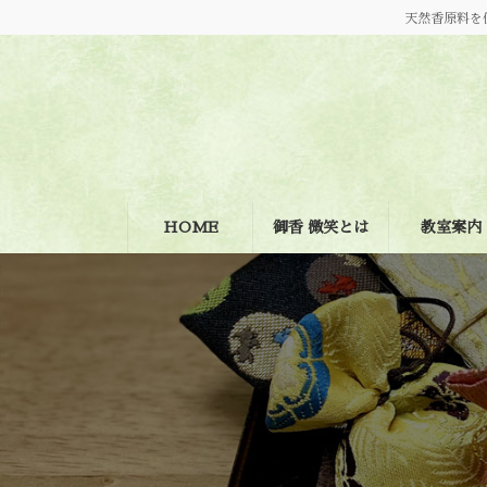
コ
ナ
天然香原料を
ン
ビ
テ
ゲ
ン
ー
ツ
シ
へ
ョ
ス
ン
キ
に
ッ
移
プ
動
HOME
御香 微笑とは
教室案内