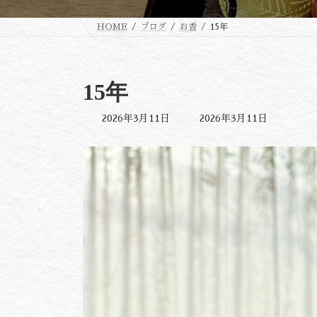
HOME
ブログ
お香
15年
15年
最
2026年3月11日
2026年3月11日
終
更
新
日
時
: