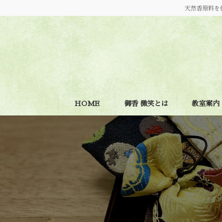
コ
ナ
天然香原料を
ン
ビ
テ
ゲ
ン
ー
ツ
シ
へ
ョ
ス
ン
キ
に
ッ
移
プ
動
HOME
御香 微笑とは
教室案内