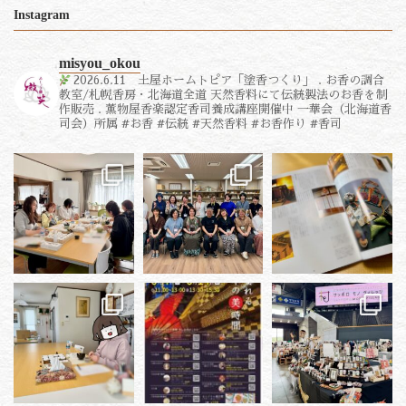
Instagram
misyou_okou
2026.6.11 土屋ホームトピア「塗香つくり」
.
お香の調合
教室/札幌香房・北海道全道
天然香料にて伝統製法のお香を制
作販売
.
薫物屋香楽認定香司養成講座開催中
一華会（北海道香
司会）所属
#お香 #伝統 #天然香料 #お香作り #香司