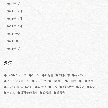
2022年1月
2021年12月
2021年11月
2021年10月
2021年9月
2021年8月
2021年7月
タグ
BASEショップ
OEM
お線香
お財布香
イベント
インセンスコーン
ショップ
一華の会
一華会
七味調合
匂い袋（お財布香）
匂ひ袋
塗香
委託販売
文香
練香
自家製
香司養成講座
香福珠
香習会