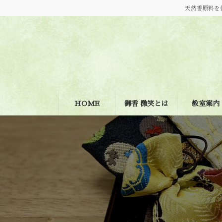
コ
ナ
天然香原料を
ン
ビ
テ
ゲ
ン
ー
ツ
シ
へ
ョ
ス
ン
キ
に
ッ
移
プ
動
HOME
御香 微笑とは
教室案内