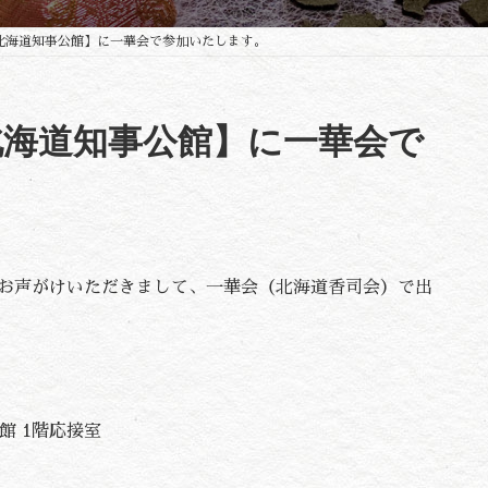
n 北海道知事公館】に一華会で参加いたします。
 北海道知事公館】に一華会で
催にお声がけいただきまして、一華会（北海道香司会）で出
館 1階応接室