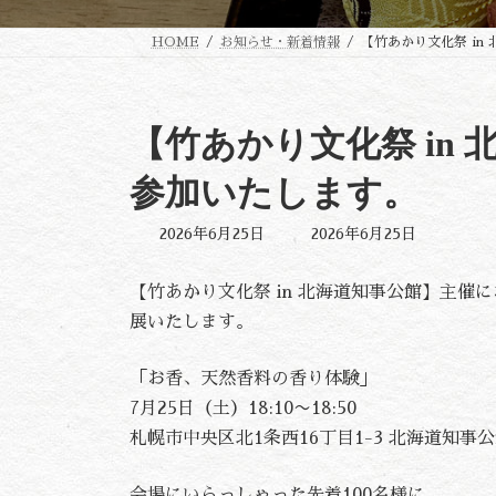
HOME
お知らせ・新着情報
【竹あかり文化祭 i
【竹あかり文化祭 in
参加いたします。
最
2026年6月25日
2026年6月25日
終
更
新
【竹あかり文化祭 in 北海道知事公館】主
日
時
展いたします。
:
「お香、天然香料の香り体験」
7月25日（土）18:10〜18:50
札幌市中央区北1条西16丁目1-3 北海道知事公
会場にいらっしゃった先着100名様に、