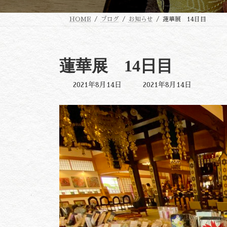
HOME
ブログ
お知らせ
蓮華展 14日目
蓮華展 14日目
最
2021年8月14日
2021年8月14日
終
更
新
日
時
: