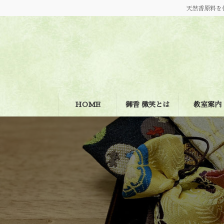
コ
ナ
天然香原料を
ン
ビ
テ
ゲ
ン
ー
ツ
シ
へ
ョ
ス
ン
キ
に
ッ
移
プ
動
HOME
御香 微笑とは
教室案内