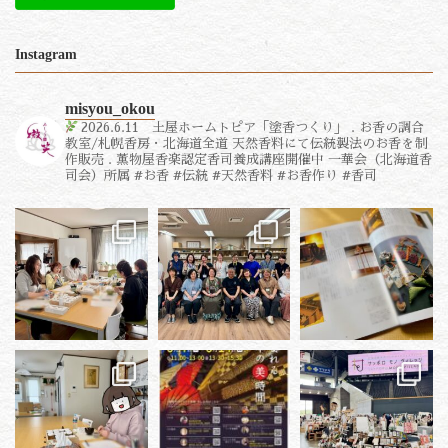
Instagram
misyou_okou
2026.6.11 土屋ホームトピア「塗香つくり」
.
お香の調合
教室/札幌香房・北海道全道
天然香料にて伝統製法のお香を制
作販売
.
薫物屋香楽認定香司養成講座開催中
一華会（北海道香
司会）所属
#お香 #伝統 #天然香料 #お香作り #香司