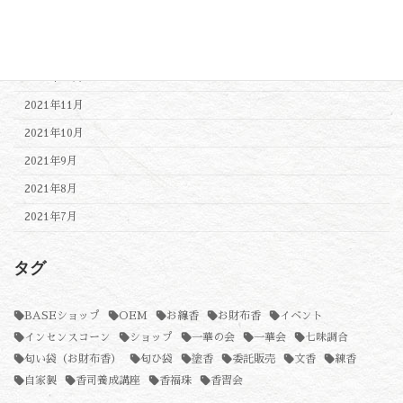
2022年2月
2022年1月
2021年12月
2021年11月
2021年10月
2021年9月
2021年8月
2021年7月
タグ
BASEショップ
OEM
お線香
お財布香
イベント
インセンスコーン
ショップ
一華の会
一華会
七味調合
匂い袋（お財布香）
匂ひ袋
塗香
委託販売
文香
練香
自家製
香司養成講座
香福珠
香習会