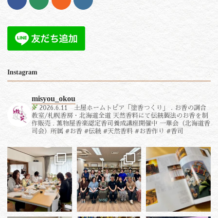
Instagram
misyou_okou
2026.6.11 土屋ホームトピア「塗香つくり」
.
お香の調合
教室/札幌香房・北海道全道
天然香料にて伝統製法のお香を制
作販売
.
薫物屋香楽認定香司養成講座開催中
一華会（北海道香
司会）所属
#お香 #伝統 #天然香料 #お香作り #香司