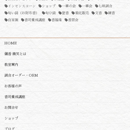
インセンスコーン
ショップ
一華の会
一華会
七味調合
匂い袋（お財布香）
匂ひ袋
塗香
委託販売
文香
練香
自家製
香司養成講座
香福珠
香習会
HOME
御香 微笑とは
教室案内
調合オーダー・OEM
お客様の声
香司養成講座
お問合せ
ショップ
ブログ