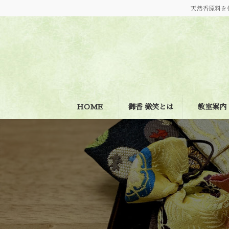
コ
ナ
天然香原料を
ン
ビ
テ
ゲ
ン
ー
ツ
シ
へ
ョ
ス
ン
キ
に
ッ
移
プ
動
HOME
御香 微笑とは
教室案内