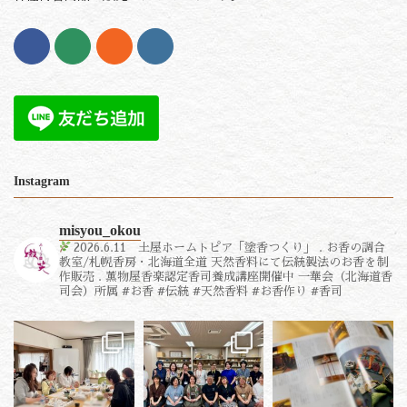
Instagram
misyou_okou
2026.6.11 土屋ホームトピア「塗香つくり」
.
お香の調合
教室/札幌香房・北海道全道
天然香料にて伝統製法のお香を制
作販売
.
薫物屋香楽認定香司養成講座開催中
一華会（北海道香
司会）所属
#お香 #伝統 #天然香料 #お香作り #香司