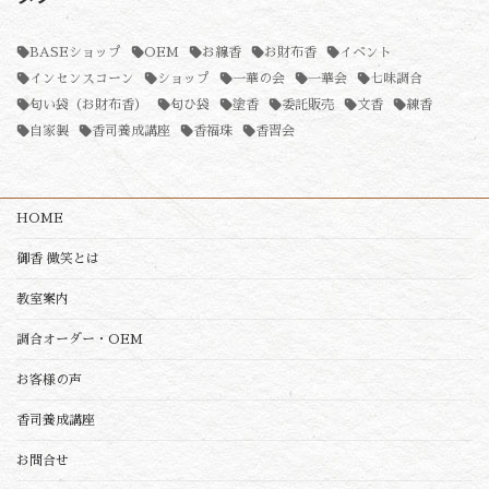
BASEショップ
OEM
お線香
お財布香
イベント
インセンスコーン
ショップ
一華の会
一華会
七味調合
匂い袋（お財布香）
匂ひ袋
塗香
委託販売
文香
練香
自家製
香司養成講座
香福珠
香習会
HOME
御香 微笑とは
教室案内
調合オーダー・OEM
お客様の声
香司養成講座
お問合せ